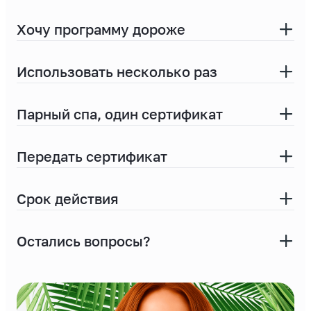
Хочу программу дороже
App Store
в личном кабинете на сайте
Google Play
Использовать несколько раз
App Store
Google Play
Парный спа, один сертификат
Передать сертификат
Срок действия
Max
Telegram,
Остались вопросы?
Max
Telegram.